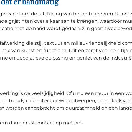
 dat er handmatig
angebracht om de uitstraling van beton te creëren. Kun
nde grijstinten over elkaar aan te brengen, waardoor mu
licatie met de hand wordt gedaan, zijn geen twee afwer
fwerking die stijl, textuur en milieuvriendelijkheid co
mix van kunst en functionaliteit en zorgt voor een tijdlo
ame en decoratieve oplossing en geniet van de industr
werking is de veelzijdigheid. Of u nu een muur in een 
 een trendy café-interieur wilt ontwerpen, betonlook ve
worden aangebracht om duurzaamheid en een lange le
em dan gerust contact op met ons